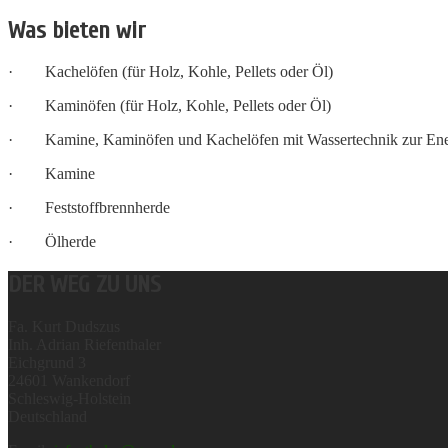
Was bieten wir
· Kachelöfen (für Holz, Kohle, Pellets oder Öl)
· Kaminöfen (für Holz, Kohle, Pellets oder Öl)
· Kamine, Kaminöfen und Kachelöfen mit Wassertechnik zur Ene
· Kamine
· Feststoffbrennherde
· Ölherde
DER WEG ZU UNS
Fa. Kurt Dudszus
Inh. Adrian Riefenthaler
Eichgrund 3
24601
Wankendorf
Schleswig-Holstein
Deutschland