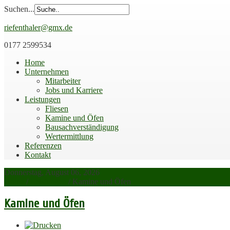
Suchen...
riefenthaler@gmx.de
0177 2599534
Home
Unternehmen
Mitarbeiter
Jobs und Karriere
Leistungen
Fliesen
Kamine und Öfen
Bausachverständigung
Wertermittlung
Referenzen
Kontakt
Donnerstag, August 06, 2026
Home
/
Leistungen
/
Kamine und Öfen
Kamine und Öfen